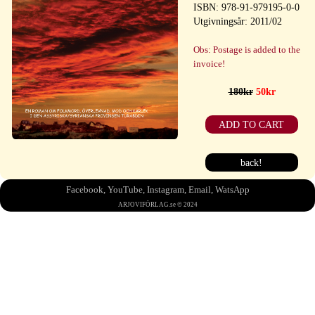
ISBN: 978-91-979195-0-0
Utgivningsår: 2011/02
Obs: Postage is added to the
invoice!
180kr
50kr
ADD TO CART
back!
Facebook
,
YouTube
,
Instagram
,
Email
,
WatsApp
ARJOVIFÖRLAG.se © 2024